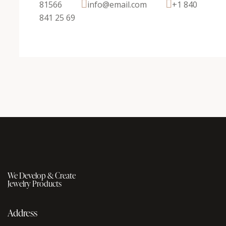
81566
info@email.com
+1 840
841 25 69
We Develop & Create
Jewelry Products
Address